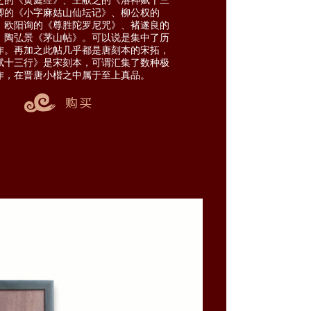
之的《黄庭经》、王献之的《洛神赋十三
卿的《小字麻姑山仙坛记》、柳公权的
、欧阳询的《尊胜陀罗尼咒》、褚遂良的
、陶弘景《茅山帖》。可以说是集中了历
作。再加之此帖几乎都是唐刻本的宋拓，
赋十三行》是宋刻本，可谓汇集了数种极
作，在晋唐小楷之中属于至上真品。