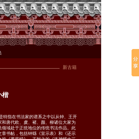
员
新古籍
小楷
是特指在书法家的谱系之中以从钟、王开
家和唐代欧、虞、褚、颜、柳诸位大家为
法领域处于正统地位的传统书法作品。此
文章书帖，包括钟繇《宣示表》和《还示