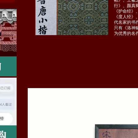
帖》、王羲
行》、颜真
《护命经》
《度人经》
代名家的书
只有《洛神
为优秀的名