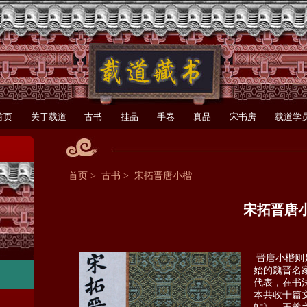
首页
关于载道
古书
挂品
手卷
真品
宋书房
载道学
首页
>
古书
>
宋拓晋唐小楷
宋拓晋唐
晋唐小楷则
始的魏晋名
代表，在书
本共收十篇