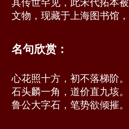
其传世罕见，此宋代拓本被
文物，现藏于上海图书馆，
名句欣赏：
心花照十方，初不落梯阶。
石头麟一角，道价直九垓。
鲁公大字石，笔势欲倾摧。