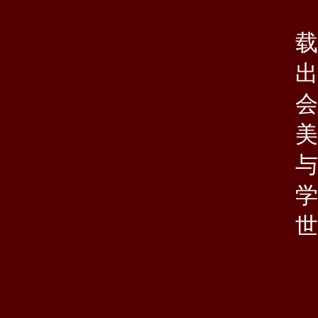
载
出
会
美
与
学
世