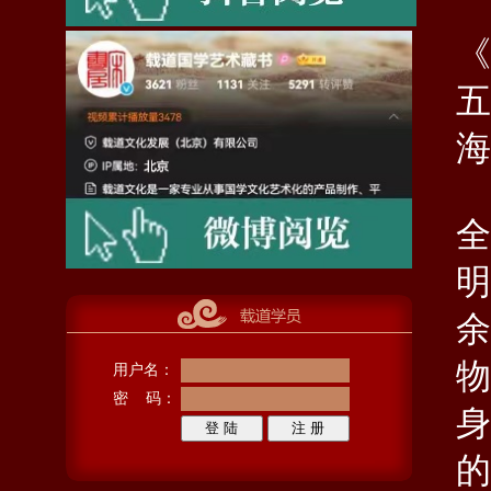
《
五
海
全
明
余
物
用户名：
密 码：
身
的