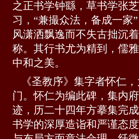
之正书学钟繇，草书学张芝
习，“兼撮众法，备成一家
风潇洒飘逸而不失古拙沉着
称。其行书尤为精到，儒雅
中和之美。
《圣教序》集字者怀仁，
门。怀仁为编此碑，集内府
迹，历二十四年方摹集完成
书学的深厚造诣和严谨态度
与布局方面章法合理，纤微