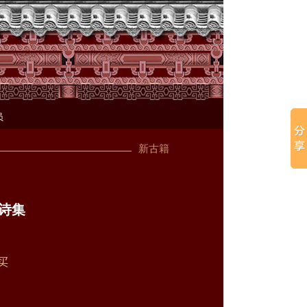
员
新古籍
诗集