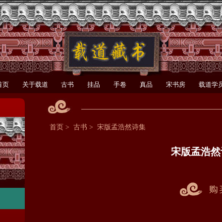
首页
关于载道
古书
挂品
手卷
真品
宋书房
载道学
首页
>
古书
>
宋版孟浩然诗集
宋版孟浩然