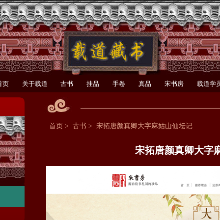
首页
关于载道
古书
挂品
手卷
真品
宋书房
载道学
首页
>
古书
>
宋拓唐颜真卿大字麻姑山仙坛记
宋拓唐颜真卿大字