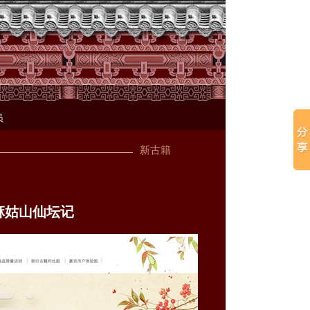
员
新古籍
麻姑山仙坛记