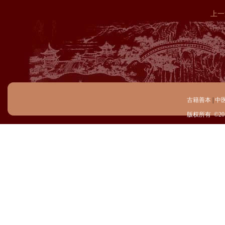
上一
古籍善本
|
中
版权所有 ©20