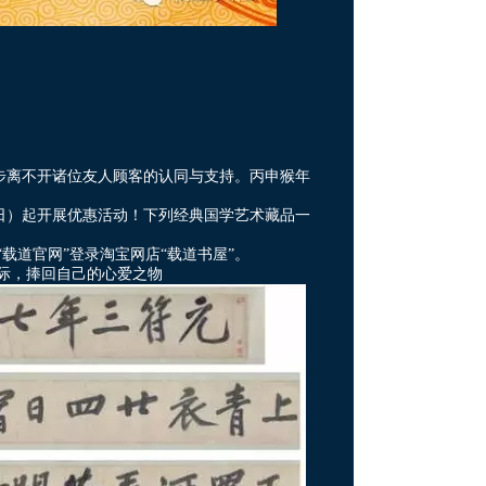
步离不开诸位友人顾客的认同与支持。丙申猴年
！
27日）起开展优惠活动！下列经典国学艺术藏品一
请从“载道官网”登录淘宝网店“载道书屋”。
庆之际，捧回自己的心爱之物