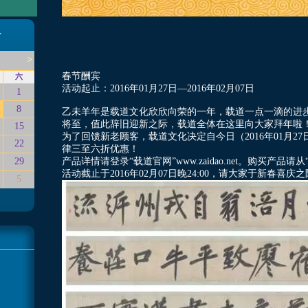
>
春节酬宾
六
活动起止：2016年01月27日—2016年02月07日
1
8
乙未羊年是载道文化欣欣向荣的一年，载道一点一滴的进
将至，值此辞旧迎新之际，载道全体在这里向大家拜年啦
15
为了回馈新老顾客，载道文化决定自今日（2016年01月
22
律三至六折优惠！
产品详情请登录“载道官网”www.zaidao.net。购买产品
29
活动截止于2016年02月07日晚24:00，请大家于新春喜
5