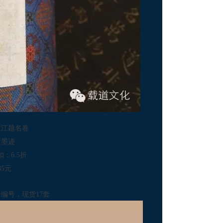
衣江题名卷
大墨迹
：6.5折
85元
编号，现货17套