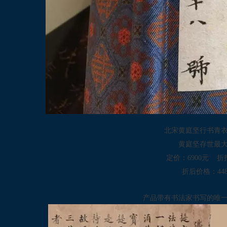
北宋黄庭坚行书青
黄庭坚存世最
定价：6900元 折扣
折后价格：44
产品带有书法家书写的唯一