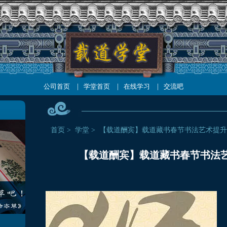
公司首页
|
学堂首页
|
在线学习
|
交流吧
首页
>
学堂
>
【载道酬宾】载道藏书春节书法艺术提升
【载道酬宾】载道藏书春节书法