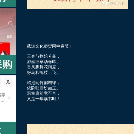
载道文化恭贺丙申春节！
三春节物始芳菲，
游丝细草动春晖。
香风飘舞花间度，
好鸟和鸣枝上飞。
临池间竹偏增绿，
依阶映雪纷如玉。
温室庭前竟不言，
又是一年读书时！