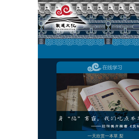
一天欣赏一本草.梨