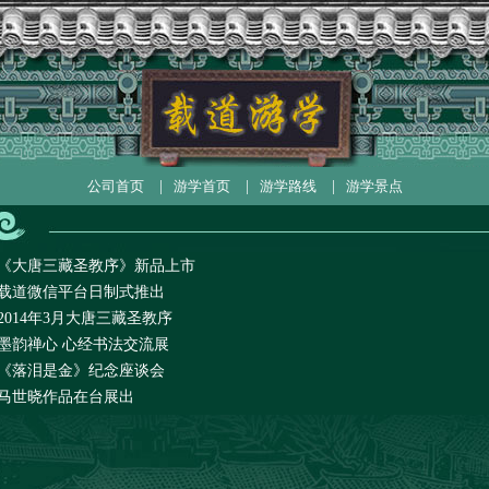
公司首页
|
游学首页
|
游学路线
|
游学景点
《大唐三藏圣教序》新品上市
载道微信平台日制式推出
2014年3月大唐三藏圣教序
墨韵禅心 心经书法交流展
《落泪是金》纪念座谈会
马世晓作品在台展出